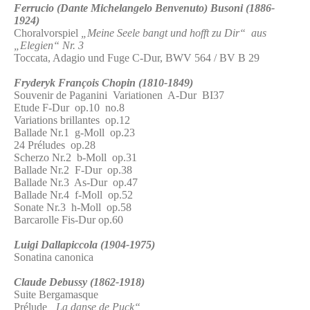
Ferrucio (Dante Michelangelo Benvenuto) Busoni (1886-
1924)
Choralvorspiel
„Meine Seele bangt und hofft zu Dir“ aus
„Elegien“ Nr. 3
Toccata, Adagio und Fuge C-Dur, BWV 564 / BV B 29
Fryderyk François Chopin (1810-1849)
Souvenir de Paganini Variationen A-Dur BI37
Etude F-Dur op.10 no.8
Variations brillantes op.12
Ballade Nr.1 g-Moll op.23
24 Préludes op.28
Scherzo Nr.2 b-Moll op.31
Ballade Nr.2 F-Dur op.38
Ballade Nr.3 As-Dur op.47
Ballade Nr.4 f-Moll op.52
Sonate Nr.3 h-Moll op.58
Barcarolle Fis-Dur op.60
Luigi Dallapiccola (1904-1975)
Sonatina canonica
Claude Debussy (1862-1918)
Suite Bergamasque
Prélude
„La danse de Puck“