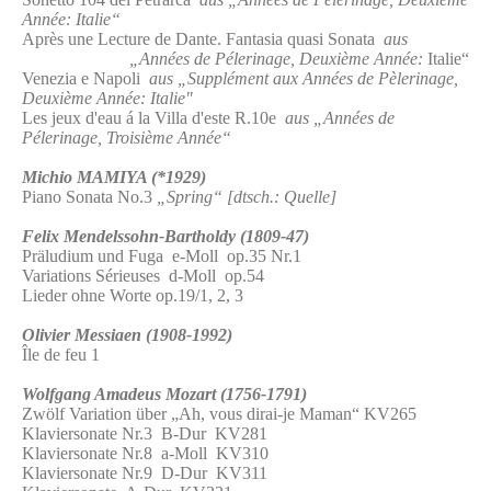
Année: Italie“
Après une Lecture de Dante. Fantasia quasi Sonata
aus
„Années de Pélerinage, Deuxième Année:
Italie“
Venezia e Napoli
aus „Supplément aux Années de Pèlerinage,
Deuxième Année: Italie"
Les jeux d'eau á la Villa d'este R.10e
aus „Années de
Pélerinage, Troisième Année“
Michio MAMIYA (*1929)
Piano Sonata No.3
„Spring“ [dtsch.: Quelle]
Felix Mendelssohn-Bartholdy (1809-47)
Präludium und Fuga e-Moll op.35 Nr.1
Variations Sérieuses d-Moll op.54
Lieder ohne Worte op.19/1, 2, 3
Olivier Messiaen (1908-1992)
Île de feu 1
Wolfgang Amadeus Mozart (1756-1791)
Zwölf Variation über „Ah, vous dirai-je Maman“ KV265
Klaviersonate Nr.3 B-Dur KV281
Klaviersonate Nr.8 a-Moll KV310
Klaviersonate Nr.9 D-Dur KV311