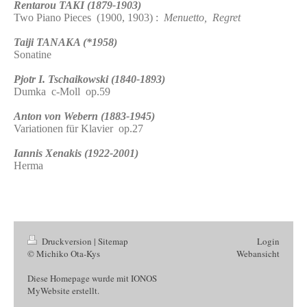
Rentarou TAKI (1879-1903)
Two Piano Pieces (1900, 1903) :
Menuetto, Regret
Taiji TANAKA (*1958)
Sonatine
Pjotr I. Tschaikowski (1840-1893)
Dumka c-Moll op.59
Anton von Webern (1883-1945)
Variationen für Klavier op.27
Iannis Xenakis (1922-2001)
Herma
Druckversion
|
Sitemap
Login
© Michiko Ota-Kys
Webansicht
Diese Homepage wurde mit
IONOS
MyWebsite
erstellt.