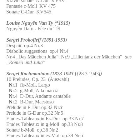
Klaviersonate A-Dur KV331
Fantasie c-Moll KV 475
Sonate C-Dur KV545
Louise Nguyên Van Ty (*1915)
Nguyên Da´n - Fête du Têt
Sergei Prokofieff (1891-1953)
Despair op.4 Nr.3
Diabolic suggestions op.4 Nr.4
Nr.4 „Das Mädchen Julia“, Nr.9 „Lilientanz der Mädchen“
aus
„Romeo und Julia“
Sergei Rachmaninov (1873-1943 [
†28.3.1943
])
10 Preludes, Op. 23 (Auswahl)
N
r.1 fis-Moll, Largo
N
r.5 g-Moll, Alla marcia
N
r.4 D-Dur, Andante cantabile
N
r.2 B-Dur, Maestoso
Prelude in E-Dur op.32 Nr.
3
Prelude in G-Dur op.32 Nr.5
Etudes-Tableaux in Es-Dur op.33 Nr.7
Etudes-Tableaux in g-Moll op.33 Nr.8
Sonate b-Moll op.36 Nr.2
Etudes-Tableaux in es-Moll op.39 Nr.5