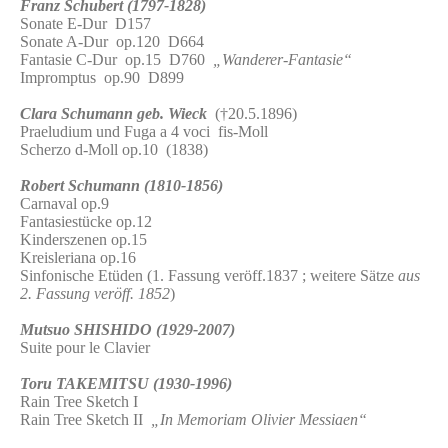
Franz Schubert (1797-1828)
Sonate E-Dur D157
Sonate A-Dur op.120 D664
Fantasie C-Dur op.15 D760
„Wanderer-Fantasie“
Impromptus op.90 D899
Clara Schumann geb. Wieck
(†20.5.1896)
Praeludium und Fuga a 4 voci fis-Moll
Scherzo d-Moll op.10 (1838)
Robert Schumann (1810-1856)
Carnaval op.9
Fantasiestücke op.12
Kinderszenen op.15
Kreisleriana op.16
Sinfonische Etüden (1. Fassung veröff.1837 ; weitere Sätze
aus
2. Fassung veröff. 1852
)
Mutsuo SHISHIDO (1929-2007)
Suite pour le Clavier
Toru TAKEMITSU (1930-1996)
Rain Tree Sketch I
Rain Tree Sketch II
„In Memoriam Olivier Messiaen“