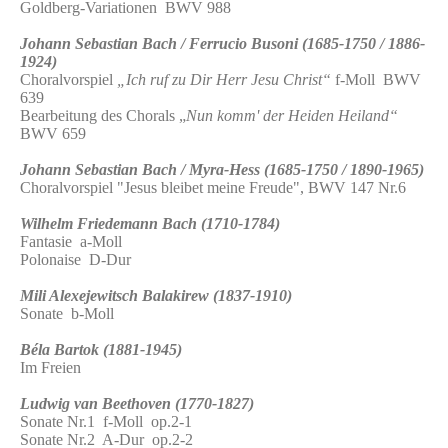
Goldberg-Variationen BWV 988
Johann Sebastian Bach / Ferrucio Busoni (1685-1750 / 1886-
1924)
Choralvorspiel
„Ich ruf zu Dir Herr Jesu Christ“
f-Moll BWV
639
Bearbeitung des Chorals „
Nun komm' der Heiden Heiland“
BWV 659
Johann Sebastian Bach / Myra-Hess (1685-1750 / 1890-1965)
Choralvorspiel "Jesus bleibet meine Freude", BWV 147 Nr.6
Wilhelm Friedemann Bach (1710-1784)
Fantasie a-Moll
Polonaise D-Dur
Mili Alexejewitsch Balakirew (1837-1910)
Sonate b-Moll
Béla Bartok (1881-1945)
Im Freien
Ludwig van Beethoven (1770-1827)
Sonate Nr.1 f-Moll op.2-1
Sonate Nr.2 A-Dur op.2-2