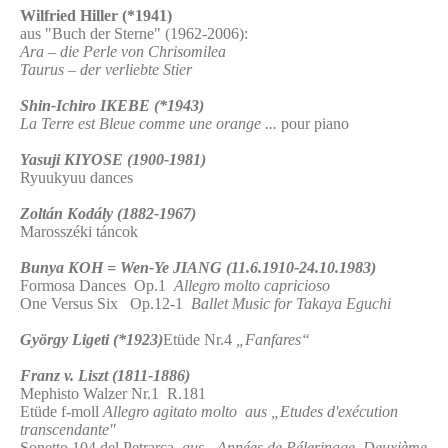
Wilfried Hiller (*1941)
aus "Buch der Sterne" (1962-2006):
Ara – die Perle von Chrisomilea
Taurus – der verliebte Stier
Shin-Ichiro IKEBE (*1943)
La Terre est Bleue comme une orange ...
pour piano
Yasuji KIYOSE (1900-1981)
Ryuukyuu dances
Zoltán Kodály (1882-1967)
Marosszéki táncok
Bunya KOH = Wen-Ye JIANG (11.6.1910-24.10.1983)
Formosa Dances Op.1
Allegro molto capricioso
One Versus Six Op.12-1
Ballet Music for Takaya Eguchi
György Ligeti (*1923)
Etüde Nr.4
„Fanfares“
Franz v. Liszt (1811-1886)
Mephisto Walzer Nr.1 R.181
Etüde f-moll
Allegro agitato molto aus „Etudes d'exécution
transcendante"
Sonetto 104 del Petrarca
aus „Années de Pélerinage, Deuxième