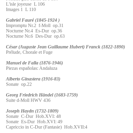
L'isle joyeuse L 106
Images 1 L 110
Gabriel Fauré (1845-1924 )
Impromptu Nr.2 f-Moll op.31
Nocturne Nr.4 Es-Dur op.36
Nocturne Nr.6 Des-Dur op.63
César (Auguste Jean Guillaume Hubert) Franck (1822-1890)
Prélude, Chorale et Fuge
Manuel de Falla (1876-1946)
Piezas españolas: Andaluza
Alberto Ginastera (1916-83)
Sonate op.22
Georg Friedrich Händel (1683-1759)
Suite d-Moll HWV 436
Joseph Haydn (1732-1809)
Sonate C-Dur Hob.XVI: 48
Sonate Es-Dur Hob.XVI: 49
Capriccio in C-Dur (Fantasie) Hob.XVII:4