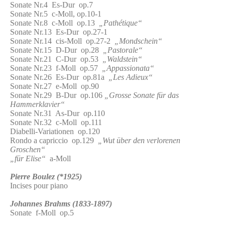
Sonate Nr.4 Es-Dur op.7
Sonate Nr.5 c-Moll, op.10-1
Sonate Nr.8 c-Moll op.13
„Pathétique“
Sonate Nr.13 Es-Dur op.27-1
Sonate Nr.14 cis-Moll op.27-2
„Mondschein“
Sonate Nr.15 D-Dur op.28
„Pastorale“
Sonate Nr.21 C-Dur op.53
„Waldstein“
Sonate Nr.23 f-Moll op.57
„Appassionata“
Sonate Nr.26 Es-Dur op.81a
„Les Adieux“
Sonate Nr.27 e-Moll op.90
Sonate Nr.29 B-Dur op.106
„Grosse Sonate für das
Hammerklavier“
Sonate Nr.31 As-Dur op.110
Sonate Nr.32 c-Moll op.111
Diabelli-Variationen op.120
Rondo a capriccio op.129
„Wut über den verlorenen
Groschen“
„für Elise“
a-Moll
Pierre Boulez (*1925)
Incises pour piano
Johannes Brahms (1833-1897)
Sonate f-Moll op.5